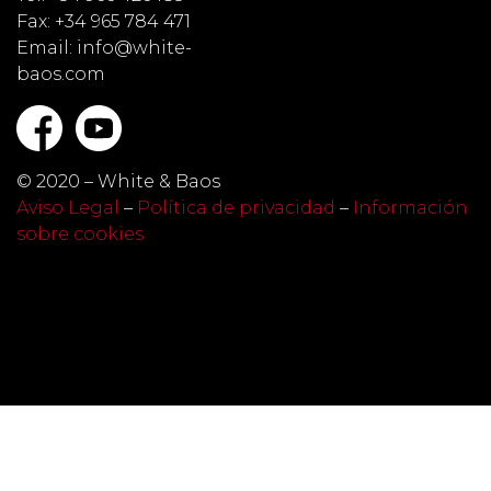
Fax: +34 965 784 471
Email: info@white-
baos.com
© 2020 – White & Baos
Aviso Legal
–
Política de privacidad
–
Información
sobre cookies