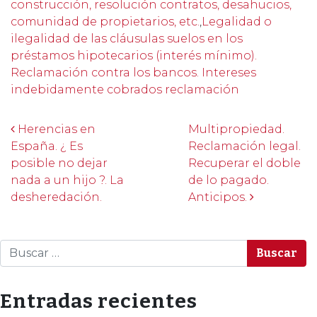
construcción, resolución contratos, desahucios,
comunidad de propietarios, etc.
,
Legalidad o
ilegalidad de las cláusulas suelos en los
préstamos hipotecarios (interés mínimo).
Reclamación contra los bancos. Intereses
indebidamente cobrados reclamación
Post navigation
Herencias en
Multipropiedad.
España. ¿ Es
Reclamación legal.
posible no dejar
Recuperar el doble
nada a un hijo ?. La
de lo pagado.
desheredación.
Anticipos.
Buscar
Entradas recientes