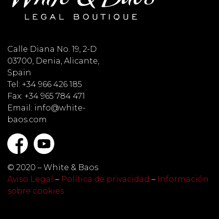
Calle Diana No. 19, 2-D
03700, Denia, Alicante,
Spain
Tel: +34 966 426 185
Fax: +34 965 784 471
Email: info@white-
baos.com
© 2020 – White & Baos
Aviso Legal
–
Política de privacidad
–
Información
sobre cookies