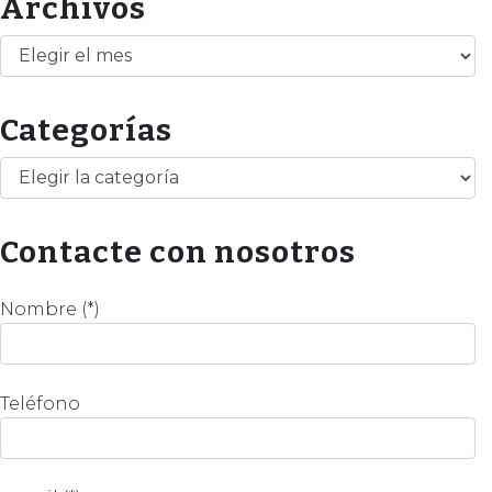
Archivos
Archivos
Categorías
Categorías
Contacte con nosotros
Nombre (*)
Teléfono