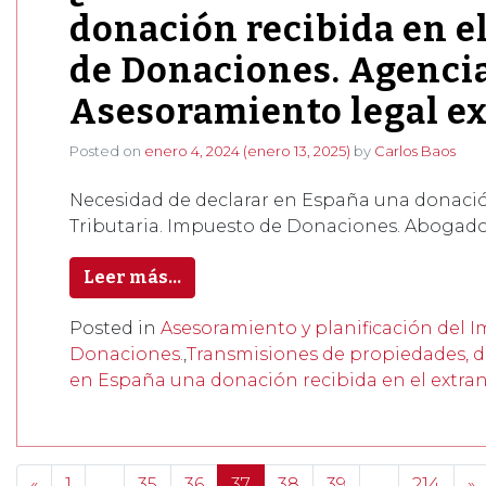
donación recibida en e
de Donaciones. Agencia
Asesoramiento legal ex
Posted on
enero 4, 2024
(enero 13, 2025)
by
Carlos Baos
Necesidad de declarar en España una donación
Tributaria. Impuesto de Donaciones. Abogados
Leer más…
Posted in
Asesoramiento y planificación del 
Donaciones.
,
Transmisiones de propiedades, d
en España una donación recibida en el extran
Posts navigation
«
1
…
35
36
37
38
39
…
214
»