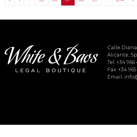
Calle Diana 
Alicante, S
Tel: +34 966
Fax: +34 965
Email: inf