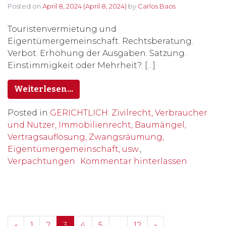
Posted on
April 8, 2024
(April 8, 2024)
by
Carlos Baos
Touristenvermietung und
Eigentümergemeinschaft. Rechtsberatung.
Verbot. Erhöhung der Ausgaben. Satzung.
Einstimmigkeit oder Mehrheit?. […]
Weiterlesen…
Posted in
GERICHTLICH: Zivilrecht, Verbraucher
und Nutzer, Immobilienrecht, Baumängel,
Vertragsauflösung, Zwangsräumung,
Eigentümergemeinschaft, usw.
,
Verpachtungen
Kommentar hinterlassen
Posts navigation
«
1
2
3
4
5
…
12
»