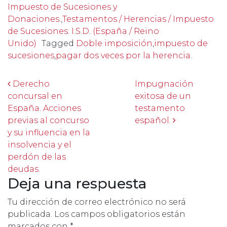
Impuesto de Sucesiones y
Donaciones.
,
Testamentos / Herencias / Impuesto
de Sucesiones: I.S.D. (España / Reino
Unido)
Tagged
Doble imposición
,
impuesto de
sucesiones
,
pagar dos veces por la herencia.
Post navigation
Derecho
Impugnación
concursal en
exitosa de un
España. Acciones
testamento
previas al concurso
español.
y su influencia en la
insolvencia y el
perdón de las
deudas.
Deja una respuesta
Tu dirección de correo electrónico no será
publicada.
Los campos obligatorios están
marcados con
*