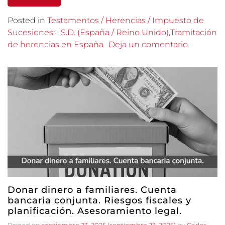
Posted in
Testamentos / Herencias / Impuesto de
Sucesiones: I.S.D. (España / Reino Unido)
,
Tramitación
de herencias en España
Deja un comentario
Donar dinero a familiares. Cuenta
bancaria conjunta. Riesgos fiscales y
planificación. Asesoramiento legal.
Posted on
septiembre 23, 2025
(septiembre 23, 2025)
by
Carlos