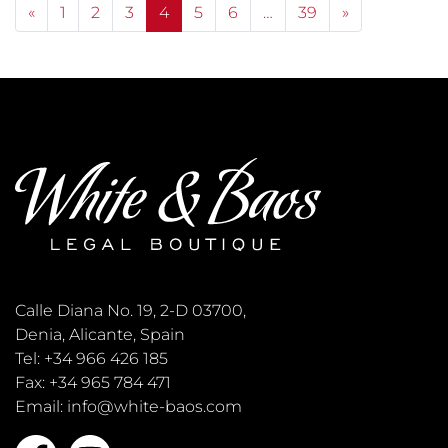
Posts navigation
«
1
2
3
4
5
6
…
39
»
Calle Diana No. 19, 2-D 03700,
Denia, Alicante, Spain
Tel: +34 966 426 185
Fax: +34 965 784 471
Email: info@white-baos.com