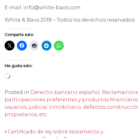
E-mail: info@white-baos.com
White & Baos 2018 – Todos los derechos reservados
Comparte esto:
Me gusta esto:
Cargando...
Posted in
Derecho bancario español. Reclamaciones
participaciones preferentes y productos financiero
usuarios, judicial inmobiliario: defectos construcc
propietarios, etc.
Post navigation
Certificado de ley sobre testamento y