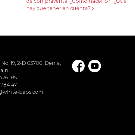
de compraventa. ¿Cómo hacerlo? . ¿Qué
hay que tener en cuenta?.
No. 19, 2-D 03700, Denia,
pain
 426 185
 784 471
o@white-baos.com