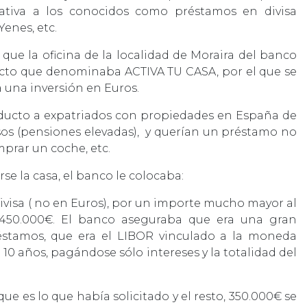
lativa a los conocidos como préstamos en divisa
enes, etc.
que la oficina de la localidad de Moraira del banco
roducto que denominaba ACTIVA TU CASA, por el que se
a una inversión en Euros.
roducto a expatriados con propiedades en España de
esos (pensiones elevadas), y querían un préstamo no
prar un coche, etc.
se la casa, el banco le colocaba:
divisa ( no en Euros), por un importe mucho mayor al
s 450.000€. El banco aseguraba que era una gran
réstamos, que era el LIBOR vinculado a la moneda
a 10 años, pagándose sólo intereses y la totalidad del
que es lo que había solicitado y el resto, 350.000€ se