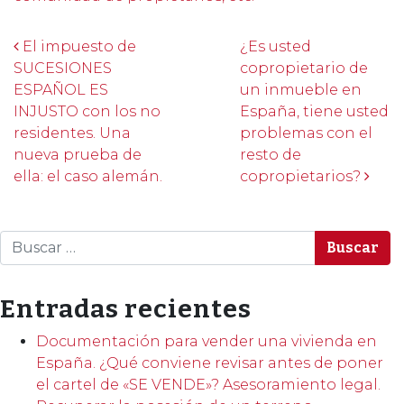
Post navigation
El impuesto de
¿Es usted
SUCESIONES
copropietario de
ESPAÑOL ES
un inmueble en
INJUSTO con los no
España, tiene usted
residentes. Una
problemas con el
nueva prueba de
resto de
ella: el caso alemán.
copropietarios?
Buscar
Entradas recientes
Documentación para vender una vivienda en
España. ¿Qué conviene revisar antes de poner
el cartel de «SE VENDE»? Asesoramiento legal.