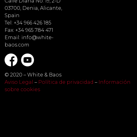
Calle Diana No. 19, 2-D
03700, Denia, Alicante,
Spain
Tel: +34 966 426 185
Fax: +34 965 784 471
Email: info@white-
baos.com
© 2020 – White & Baos
Aviso Legal
–
Política de privacidad
–
Información
sobre cookies