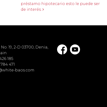
préstamo hipotecario esto le puede ser
de interés.
No. 19, 2-D 03700, Denia,
pain
 426 185
 784 471
o@white-baos.com