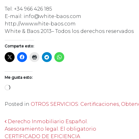
Tel: +34 966 426 185
E-mail: info@white-baos.com
http://www.white-baos.com
White & Baos 2013– Todos los derechos reservados
Comparte esto:
Me gusta esto:
Cargando...
Posted in
OTROS SERVICIOS: Certificaciones, Obtención
Post navigation
Derecho Inmobiliario Español.
Asesoramiento legal. El obligatorio
CERTIFICADO DE EFICIENCIA