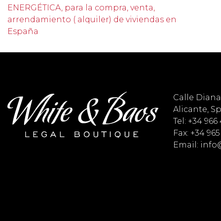
ENERGÉTICA, para la compra, venta,
arrendamiento ( alquiler) de viviendas en
España
Calle Diana 
Alicante, S
Tel: +34 966
Fax: +34 965
Email: inf