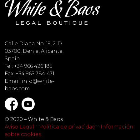
Calle Diana No. 19, 2-D
03700, Denia, Alicante,
Spain
Tel: +34 966 426 185
Fax: +34 965 784 471
Email: info@white-
baos.com
© 2020 – White & Baos
Aviso Legal
–
Política de privacidad
–
Información
sobre cookies