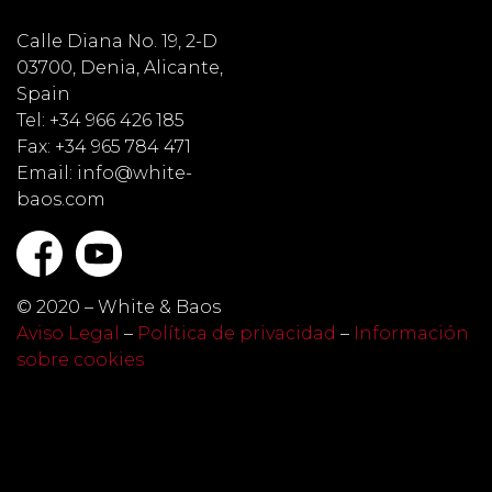
Calle Diana No. 19, 2-D
03700, Denia, Alicante,
Spain
Tel: +34 966 426 185
Fax: +34 965 784 471
Email: info@white-
baos.com
© 2020 – White & Baos
Aviso Legal
–
Política de privacidad
–
Información
sobre cookies