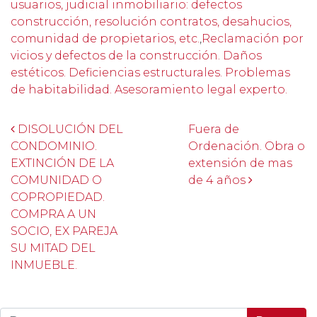
usuarios, judicial inmobiliario: defectos
construcción, resolución contratos, desahucios,
comunidad de propietarios, etc.
,
Reclamación por
vicios y defectos de la construcción. Daños
estéticos. Deficiencias estructurales. Problemas
de habitabilidad. Asesoramiento legal experto.
Post navigation
DISOLUCIÓN DEL
Fuera de
CONDOMINIO.
Ordenación. Obra o
EXTINCIÓN DE LA
extensión de mas
COMUNIDAD O
de 4 años
COPROPIEDAD.
COMPRA A UN
SOCIO, EX PAREJA
SU MITAD DEL
INMUEBLE.
Buscar