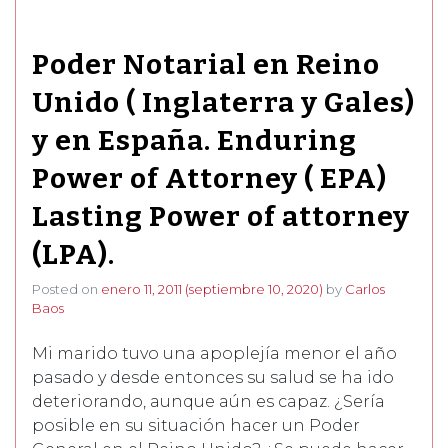
Poder Notarial en Reino
Unido ( Inglaterra y Gales)
y en España. Enduring
Power of Attorney ( EPA)
Lasting Power of attorney
(LPA).
Posted on
enero 11, 2011
(septiembre 10, 2020)
by
Carlos
Baos
Mi marido tuvo una apoplejía menor el año
pasado y desde entonces su salud se ha ido
deteriorando, aunque aún es capaz. ¿Sería
posible en su situación hacer un Poder