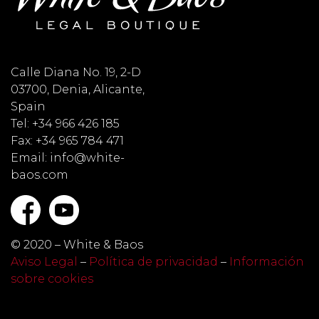
Calle Diana No. 19, 2-D
03700, Denia, Alicante,
Spain
Tel: +34 966 426 185
Fax: +34 965 784 471
Email: info@white-
baos.com
© 2020 – White & Baos
Aviso Legal
–
Política de privacidad
–
Información
sobre cookies