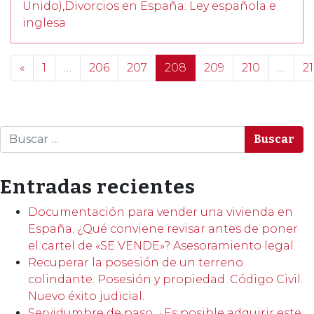
Unido)
,
Divorcios en España: Ley española e
inglesa
Posts navigation
«
1
…
206
207
208
209
210
…
2
Buscar
Entradas recientes
Documentación para vender una vivienda en
España. ¿Qué conviene revisar antes de poner
el cartel de «SE VENDE»? Asesoramiento legal.
Recuperar la posesión de un terreno
colindante. Posesión y propiedad. Código Civil.
Nuevo éxito judicial.
Servidumbre de paso. ¿Es posible adquirir este