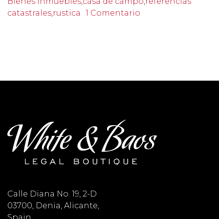
Bienes Inmuebles
,
casa de campo
,
referencias
catastrales
,
rustica
1 Comentario
Calle Diana No. 19, 2-D
03700, Denia, Alicante,
Spain