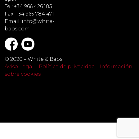
Tel: +34 966 426 185
Fax: +34 965 784 471
Email: info@white-
baos.com
© 2020 – White & Baos
Aviso Legal
–
Política de privacidad
–
Información
sobre cookies