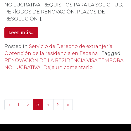
NO LUCRATIVA: REQUISITOS PARA LA SOLICITUD,
PERÍODOS DE RENOVACIÓN, PLAZOS DE
RESOLUCIÓN. […]
Leer más…
Posted in
Servicio de Derecho de extranjería.
Obtención de la residencia en España.
Tagged
RENOVACIÓN DE LA RESIDENCIA VISA TEMPORAL
NO LUCRATIVA
Deja un comentario
Posts navigation
«
1
2
3
4
5
»