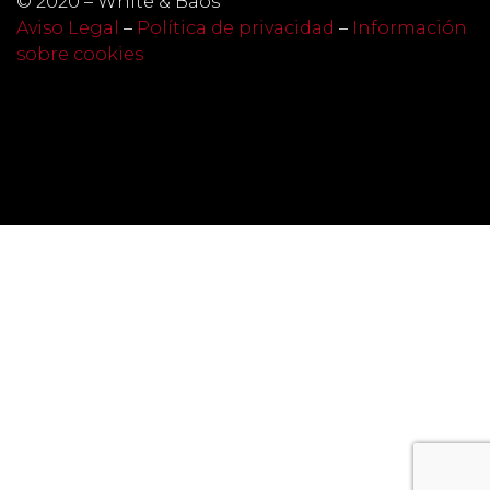
© 2020 – White & Baos
Aviso Legal
–
Política de privacidad
–
Información
sobre cookies