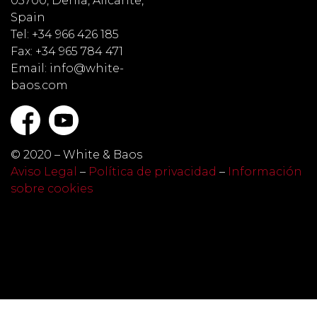
03700, Denia, Alicante,
Spain
Tel: +34 966 426 185
Fax: +34 965 784 471
Email: info@white-
baos.com
© 2020 – White & Baos
Aviso Legal
–
Política de privacidad
–
Información
sobre cookies