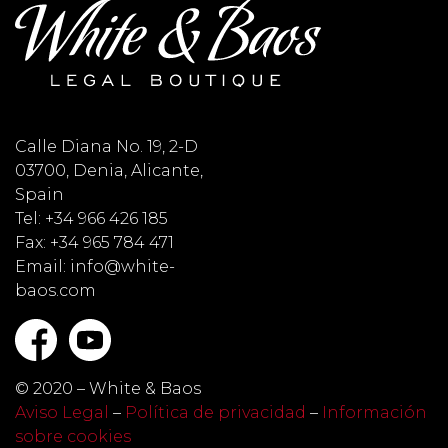
Calle Diana No. 19, 2-D
03700, Denia, Alicante,
Spain
Tel: +34 966 426 185
Fax: +34 965 784 471
Email: info@white-
baos.com
© 2020 – White & Baos
Aviso Legal
–
Política de privacidad
–
Información
sobre cookies