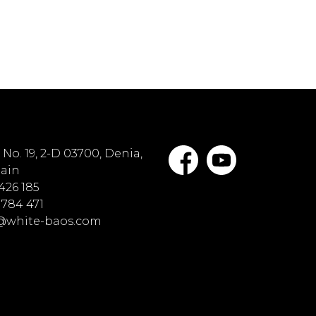
No. 19, 2-D 03700, Denia,
pain
 426 185
 784 471
o@white-baos.com