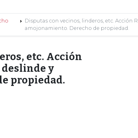
echo
Disputas con vecinos, linderos, etc. Acción R
amojonamiento. Derecho de propiedad.
eros, etc. Acción
 deslinde y
e propiedad.