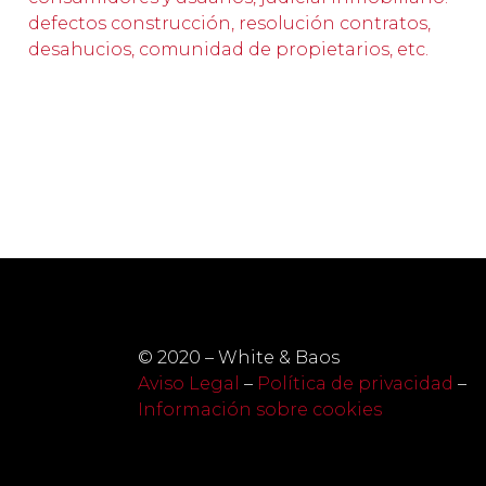
defectos construcción, resolución contratos,
desahucios, comunidad de propietarios, etc.
© 2020 – White & Baos
Aviso Legal
–
Política de privacidad
–
Información sobre cookies