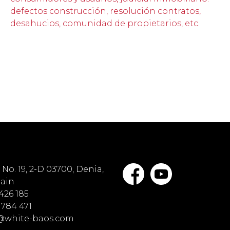
defectos construcción, resolución contratos,
desahucios, comunidad de propietarios, etc.
No. 19, 2-D 03700, Denia,
pain
 426 185
 784 471
o@white-baos.com