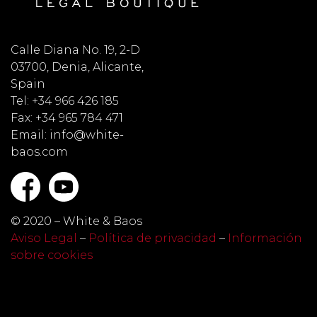
Calle Diana No. 19, 2-D
03700, Denia, Alicante,
Spain
Tel: +34 966 426 185
Fax: +34 965 784 471
Email: info@white-
baos.com
© 2020 – White & Baos
Aviso Legal
–
Política de privacidad
–
Información
sobre cookies