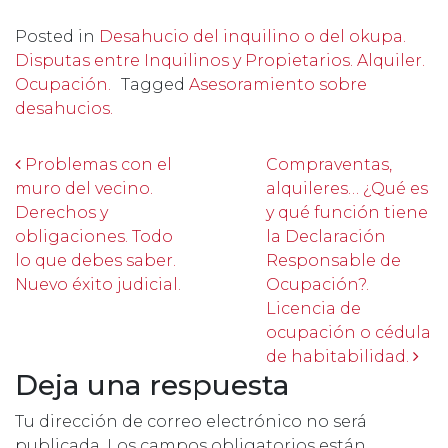
Posted in
Desahucio del inquilino o del okupa.
Disputas entre Inquilinos y Propietarios. Alquiler.
Ocupación.
Tagged
Asesoramiento sobre
desahucios.
Post navigation
Problemas con el
Compraventas,
muro del vecino.
alquileres… ¿Qué es
Derechos y
y qué función tiene
obligaciones. Todo
la Declaración
lo que debes saber.
Responsable de
Nuevo éxito judicial.
Ocupación?.
Licencia de
ocupación o cédula
de habitabilidad.
Deja una respuesta
Tu dirección de correo electrónico no será
publicada.
Los campos obligatorios están