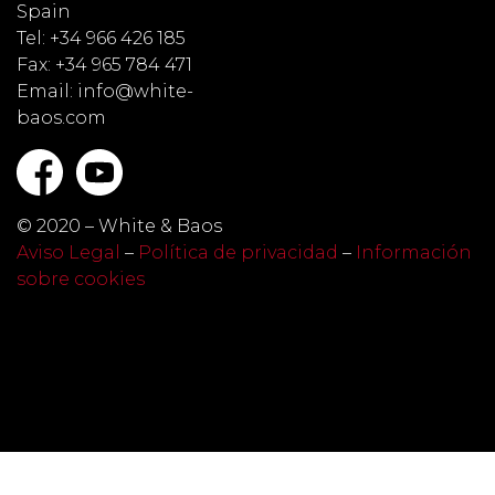
Spain
Tel: +34 966 426 185
Fax: +34 965 784 471
Email: info@white-
baos.com
© 2020 – White & Baos
Aviso Legal
–
Política de privacidad
–
Información
sobre cookies