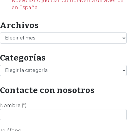
Nuevo éxito judicial. Compraventa de vivienda
en España.
Archivos
Archivos
Categorías
Categorías
Contacte con nosotros
Nombre (*)
Teléfono