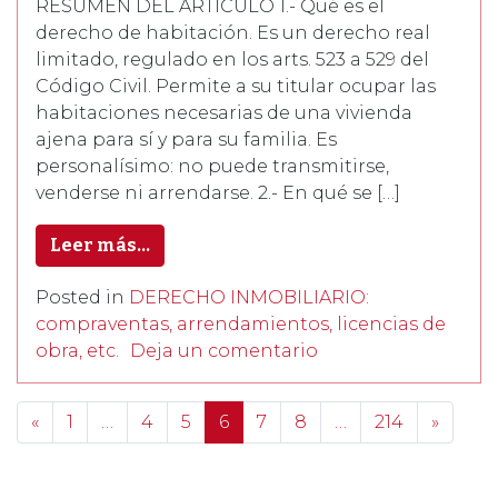
RESUMEN DEL ARTÍCULO 1.- Qué es el
derecho de habitación. Es un derecho real
limitado, regulado en los arts. 523 a 529 del
Código Civil. Permite a su titular ocupar las
habitaciones necesarias de una vivienda
ajena para sí y para su familia. Es
personalísimo: no puede transmitirse,
venderse ni arrendarse. 2.- En qué se […]
Leer más…
Posted in
DERECHO INMOBILIARIO:
compraventas, arrendamientos, licencias de
obra, etc.
Deja un comentario
Posts navigation
«
1
…
4
5
6
7
8
…
214
»