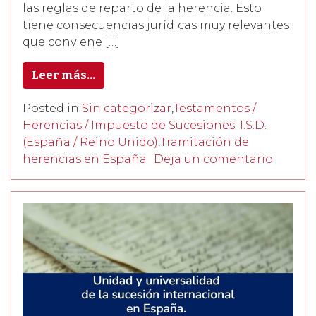
las reglas de reparto de la herencia. Esto
tiene consecuencias jurídicas muy relevantes
que conviene […]
Leer más…
Posted in
Sin categorizar
,
Testamentos /
Herencias / Impuesto de Sucesiones: I.S.D.
(España / Reino Unido)
,
Tramitación de
herencias en España
Deja un comentario