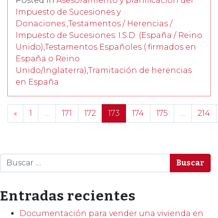
Posted in
Asesoramiento y planificación del
Impuesto de Sucesiones y
Donaciones.
,
Testamentos / Herencias /
Impuesto de Sucesiones: I.S.D. (España / Reino
Unido)
,
Testamentos Españoles ( firmados en
España o Reino
Unido/Inglaterra)
,
Tramitación de herencias
en España
Posts navigation
«
1
…
171
172
173
174
175
…
214
Buscar
Entradas recientes
Documentación para vender una vivienda en