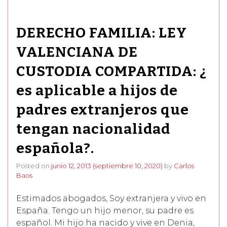
DERECHO FAMILIA: LEY
VALENCIANA DE
CUSTODIA COMPARTIDA: ¿
es aplicable a hijos de
padres extranjeros que
tengan nacionalidad
española?.
Posted on
junio 12, 2013
(septiembre 10, 2020)
by
Carlos
Baos
Estimados abogados, Soy extranjera y vivo en
España. Tengo un hijo menor, su padre es
español. Mi hijo ha nacido y vive en Denia,