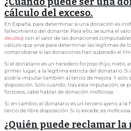
¿Cuándo puede ser una don
cálculo del exceso.
En España, para determinar si una donación es inofi
fallecimiento del donante. Para ello, se suma el valo
deudas
) con el valor de las donaciones computables
cálculo que sirve para determinar las legítimas de l
comprobarse si las donaciones han superado el lími
Si el donatario es un heredero forzoso (hijo, nieto,
primer lugar, a la legítima estricta del donatario. S
podría imputar también al tercio de mejora. Y solo s
disposición. Solo cuando, tras esta imputación, se 
forzosos, cabe hablar de donación inoficiosa.
Si, en cambio, el donatario es un tercero ajeno a la
tercio de libre disposición. Si lo excede, es inoficios
¿Quién puede reclamar la 