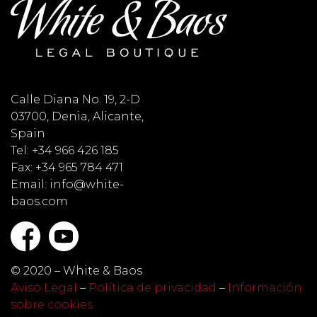
Calle Diana No. 19, 2-D
03700, Denia, Alicante,
Spain
Tel: +34 966 426 185
Fax: +34 965 784 471
Email: info@white-
baos.com
© 2020 – White & Baos
Aviso Legal
–
Política de privacidad
–
Información
sobre cookies