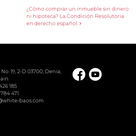
¿Cómo comprar un inmueble sin dinero
ni hipoteca? La Condición Resolutoria
en derecho español.
No. 19, 2-D 03700, Denia,
pain
 426 185
 784 471
o@white-baos.com