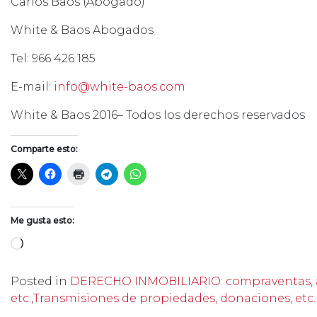
Carlos Baos (Abogado)
White & Baos Abogados
Tel: 966 426 185
E-mail:
info@white-baos.com
White & Baos 2016– Todos los derechos reservados
Comparte esto:
Me gusta esto:
Cargando...
Posted in
DERECHO INMOBILIARIO: compraventas, ar
etc.
,
Transmisiones de propiedades, donaciones, etc