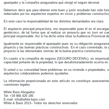
aparejador y la compañía aseguradora que otorgó el seguro decenal.
Debemos decir que para obtener este buen y justo resultado han sido fu
redactados por los arquitectos expertos en vicios y problemas constructivo
En este caso la responsabilidad de los distintos demandados era clara:
El arquitecto principal proyectista, era responsable pues él es el encarga
geotécnico, de tal forma que al realizar un proyecto que no tuvo en cue
principal responsable. Así lo ha dicho entre otras la Audiencia Provincial
Igualmente es responsable el aparejador pues es su obligación asegurarse
proyecto y las buenas prácticas constructivas. En el caso comentado, la c
proyecto ni las elementales normas de la buena practica constructiva.
En cuanto a la compañía de seguros (SEGURO DECENAL), es responsable p
capacidad portante de la propiedad, lo que desafortunadamente ocurría en
Si usted o su comunidad tiene problemas en su vivienda o propiedades, s
arquitectos colaboradores podemos ayudarles.
La información proporcionada en este artículo no constituye asesoramie
cuestiones legales.
White Baos Abogados
Tel: +34 966 426 185
E-mail: info@white-baos.com
White & Baos 2013– Todos los derechos reservados