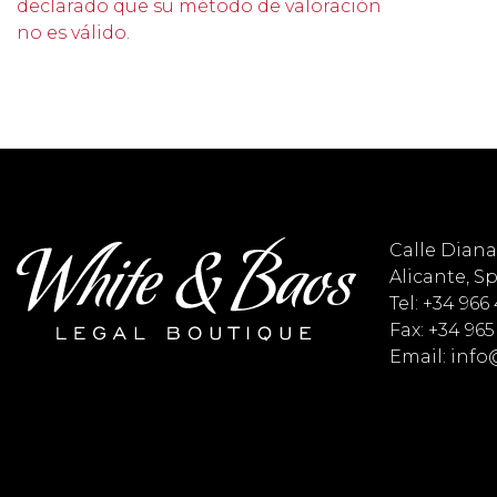
declarado que su método de valoración
no es válido.
Calle Diana 
Alicante, S
Tel: +34 966
Fax: +34 965
Email: inf