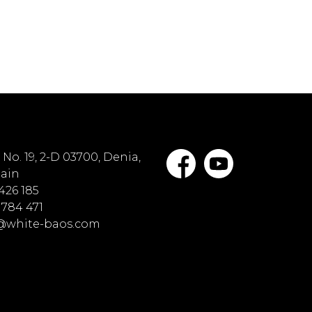
No. 19, 2-D 03700, Denia,
pain
 426 185
 784 471
o@white-baos.com