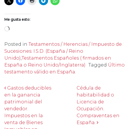
Me gusta esto:
Cargando...
Posted in
Testamentos / Herencias / Impuesto de
Sucesiones: I.S.D. (España / Reino
Unido)
,
Testamentos Españoles ( firmados en
España o Reino Unido/Inglaterra)
Tagged
Último
testamento válido en España.
Post navigation
Gastos deducibles
Cédula de
en la ganancia
habitabilidad o
patrimonial del
Licencia de
vendedor.
Ocupación.
Impuestos en la
Compraventas en
venta de Bienes
España.