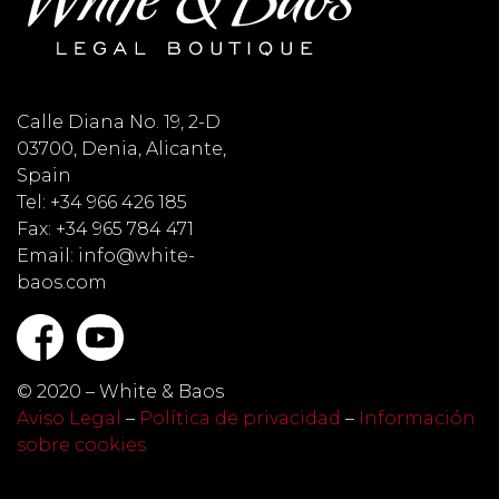
Calle Diana No. 19, 2-D
03700, Denia, Alicante,
Spain
Tel: +34 966 426 185
Fax: +34 965 784 471
Email: info@white-
baos.com
© 2020 – White & Baos
Aviso Legal
–
Política de privacidad
–
Información
sobre cookies