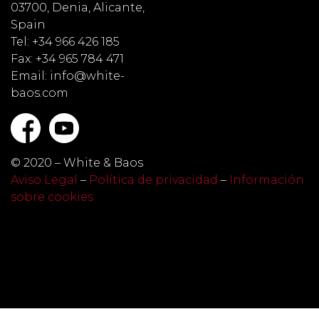
03700, Denia, Alicante,
Spain
Tel: +34 966 426 185
Fax: +34 965 784 471
Email: info@white-
baos.com
© 2020 – White & Baos
Aviso Legal
–
Política de privacidad
–
Información
sobre cookies